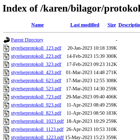
Index of /karen/bilagor/protokol
Name
Last modified
Size
Descripti
Parent Directory
-
styrelseprotokoll_123.pdf
20-Jan-2023 10:18
339K
styrelseprotokoll_223.pdf
14-Feb-2023 15:39
300K
styrelseprotokoll_323.pdf
17-Feb-2023 09:23
312K
styrelseprotokoll_423.pdf
01-Mar-2023 14:48
271K
styrelseprotokoll_623.pdf
17-Mar-2023 12:55
308K
styrelseprotokoll_523.pdf
17-Mar-2023 14:30
259K
styrelseprotokoll_723.pdf
29-Mar-2023 09:40
406K
styrelseprotokoll_923.pdf
11-Apr-2023 08:49
259K
styrelseprotokoll_823.pdf
11-Apr-2023 08:50
183K
styrelseprotokoll_1023.pdf
18-Apr-2023 10:29
259K
styrelseprotokoll_1123.pdf
26-Apr-2023 10:53
310K
styrelseprotokoll_1223.pdf
15-May-2023 15:23
359K