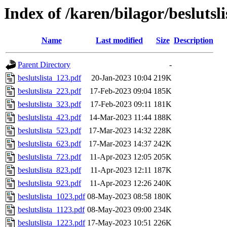
Index of /karen/bilagor/beslutsl
Name
Last modified
Size
Description
Parent Directory
-
beslutslista_123.pdf
20-Jan-2023 10:04
219K
beslutslista_223.pdf
17-Feb-2023 09:04
185K
beslutslista_323.pdf
17-Feb-2023 09:11
181K
beslutslista_423.pdf
14-Mar-2023 11:44
188K
beslutslista_523.pdf
17-Mar-2023 14:32
228K
beslutslista_623.pdf
17-Mar-2023 14:37
242K
beslutslista_723.pdf
11-Apr-2023 12:05
205K
beslutslista_823.pdf
11-Apr-2023 12:11
187K
beslutslista_923.pdf
11-Apr-2023 12:26
240K
beslutslista_1023.pdf
08-May-2023 08:58
180K
beslutslista_1123.pdf
08-May-2023 09:00
234K
beslutslista_1223.pdf
17-May-2023 10:51
226K