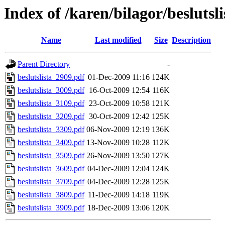
Index of /karen/bilagor/beslutsl
Name
Last modified
Size
Description
Parent Directory
-
beslutslista_2909.pdf
01-Dec-2009 11:16
124K
beslutslista_3009.pdf
16-Oct-2009 12:54
116K
beslutslista_3109.pdf
23-Oct-2009 10:58
121K
beslutslista_3209.pdf
30-Oct-2009 12:42
125K
beslutslista_3309.pdf
06-Nov-2009 12:19
136K
beslutslista_3409.pdf
13-Nov-2009 10:28
112K
beslutslista_3509.pdf
26-Nov-2009 13:50
127K
beslutslista_3609.pdf
04-Dec-2009 12:04
124K
beslutslista_3709.pdf
04-Dec-2009 12:28
125K
beslutslista_3809.pdf
11-Dec-2009 14:18
119K
beslutslista_3909.pdf
18-Dec-2009 13:06
120K